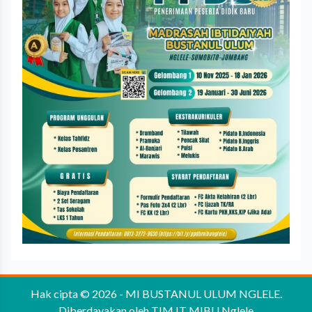
Hak cipta © 2026 -
MI BUSTANUL ULUM NGLELE
.
Diberdayakan oleh
TIM IT MIBU Nglele